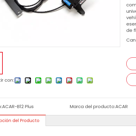
com
uni
vehí
esen
de f
Can
Handles de control de retraso de freno y aceleración Acar-H1 (6)
r con:
:
ACAR-B12 Plus
Marca del producto:
ACAR
pción del Producto