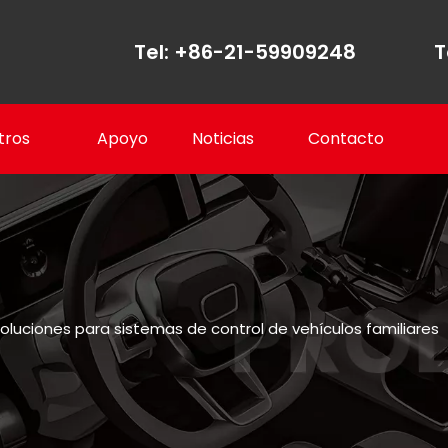
Tel: +86-21-59909248
T
tros
Apoyo
Noticias
Contacto
oluciones para sistemas de control de vehículos familiares