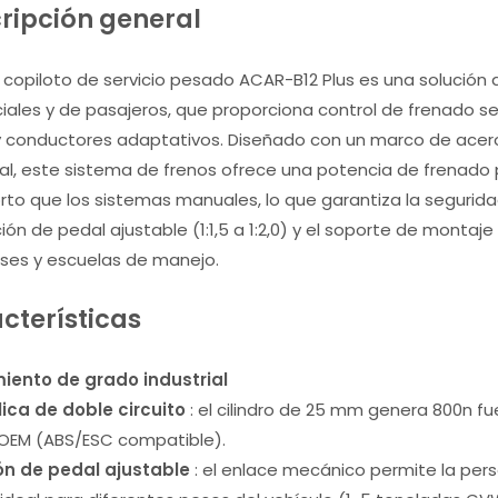
ripción general
o copiloto de servicio pesado ACAR-B12 Plus es una solución
ales y de pasajeros, que proporciona control de frenado se
y conductores adaptativos. Diseñado con un marco de acero 
ial, este sistema de frenos ofrece una potencia de frenad
to que los sistemas manuales, lo que garantiza la segurida
ción de pedal ajustable (1:1,5 a 1:2,0) y el soporte de mont
ses y escuelas de manejo.
cterísticas
iento de grado industrial
lica de doble circuito
: el cilindro de 25 mm genera 800n 
 OEM (ABS/ESC compatible).
ón de pedal ajustable
: el enlace mecánico permite la perso