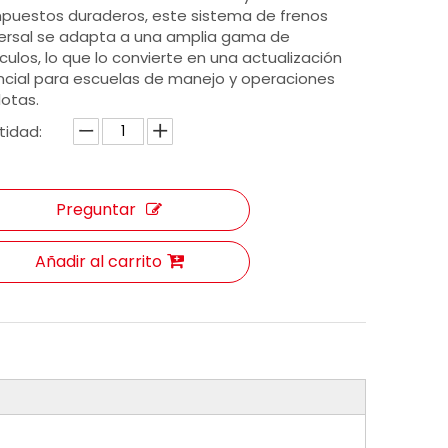
puestos duraderos, este sistema de frenos
versal se adapta a una amplia gama de
culos, lo que lo convierte en una actualización
cial para escuelas de manejo y operaciones
lotas.
tidad:
Preguntar
Dispositivo de extensión del acelerador controlado compacto para el pie para una conducción precisa (Acar-F1mini)
Freno copiloto universal ACAR-B1 para vehículos de pasajeros
Añadir al carrito