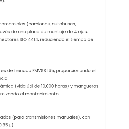
W).
s comerciales (camiones, autobuses,
avés de una placa de montaje de 4 ejes.
onectores ISO 4414, reduciendo el tiempo de
res de frenado FMVSS 135, proporcionando el
cia.
rámica (vida útil de 10,000 horas) y mangueras
inimizando el mantenimiento.
rados (para transmisiones manuales), con
.85 μ).