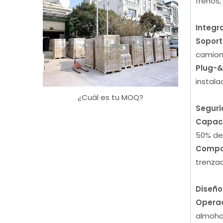
frenos,
Integr
Soport
camion
Plug-&
instala
¿Cuál es tu MOQ?
Seguri
Capac
50% de 
Compon
trenzad
Diseño
Operac
almohad