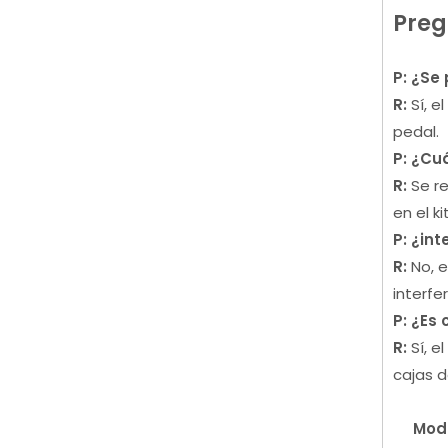
Preg
P: ¿Se
R:
Sí, e
pedal.
P: ¿Cu
R:
Se re
en el ki
P: ¿int
R:
No, 
interfe
P: ¿Es
R:
Sí, 
cajas 
Mod