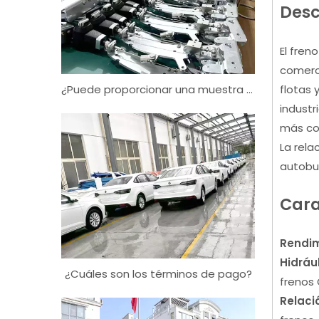
Desc
El fren
comerci
¿Puede proporcionar una muestra gratuita?
flotas 
industr
más cor
La rela
autobu
Cara
Rendim
Hidráu
¿Cuáles son los términos de pago?
frenos
Relaci