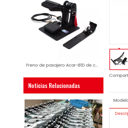
Freno de pasajero Acar-B2d de camión o camioneta grande
Freno de pasajero Acar-B1D de camión o camioneta grande
Comparti
Noticias Relacionadas
Modelo
Descri