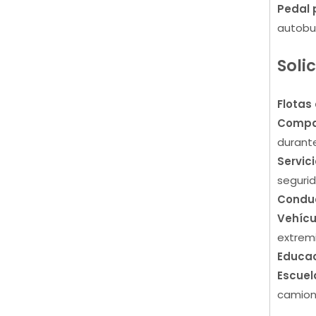
Pedal 
autobus
Soli
Flotas
Compa
durante
Servic
segurid
Condu
Vehícu
extremi
Educa
Escuel
camione