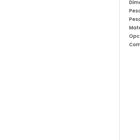
Dime
Pes
Peso
Mate
Opci
Com