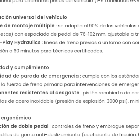
 ideal para diferentes pesos del vehículo (1-5 toneladas GV
ación universal del vehículo
e de montaje múltiple
: se adapta al 90% de los vehículo
etas) con espaciado de pedal de 76-102 mm, ajustable a tr
-Play Hydraulics
: líneas de freno previas a un lomo con c
ción a 60 minutos para técnicos certificados.
dad y cumplimiento
idad de parada de emergencia
: cumple con los estánda
la fuerza de freno primaria para intervenciones de emergen
entes resistentes al desgaste
: pistón recubierto de ce
as de acero inoxidable (presión de explosión: 3000 psi), m
 ergonómico
ión de doble pedal
: controles de freno y embrague sepa
illas de goma anti-deslizamiento (coeficiente de fricción: 0