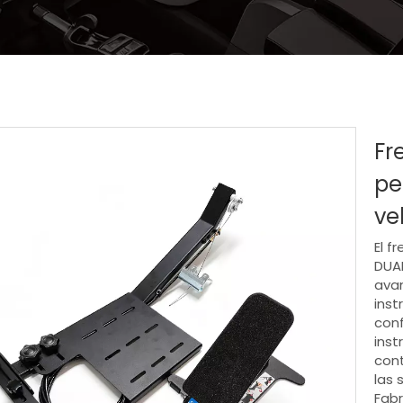
Fr
pe
ve
El f
DUA
avan
inst
conf
inst
cont
las 
Fabr