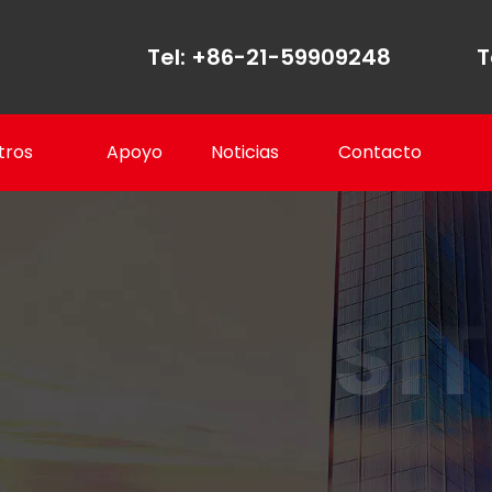
Tel: +86-21-59909248
T
tros
Apoyo
Noticias
Contacto