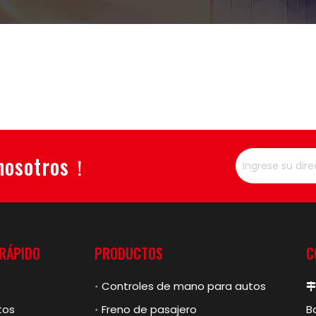
 nosotros！
 RÁPIDO
PRODUCTOS
C
Controles de mano para autos
tos
Freno de pasajero
B