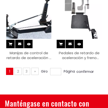
Manijas de control de
Pedales de retardo de
retardo de aceleración y
aceleración y freno
freno ACAR-H1-5 mini
ACAR-F2-4
(C)
1
2
3
»
Giro
Página
confirmar
Manténgase en contacto con