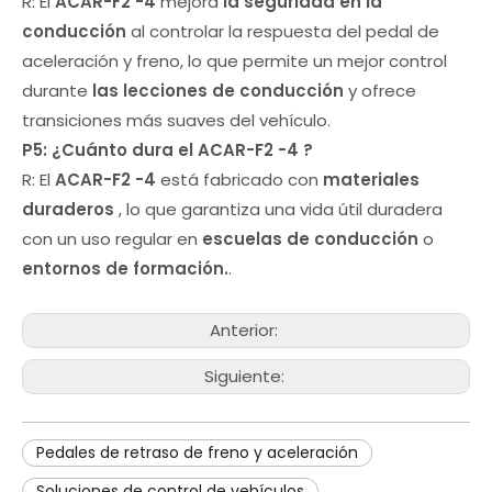
R: El
ACAR-F2
-4
mejora
la seguridad en la
conducción
al controlar la respuesta del pedal de
aceleración y freno, lo que permite un mejor control
durante
las lecciones de conducción
y ofrece
transiciones más suaves del vehículo.
P5: ¿Cuánto dura el
ACAR-F2
-4
?
R: El
ACAR-F2
-4
está fabricado con
materiales
duraderos
, lo que garantiza una vida útil duradera
con un uso regular en
escuelas de conducción
o
entornos de formación.
.
Anterior:
Siguiente:
Pedales de retraso de freno y aceleración
Soluciones de control de vehículos