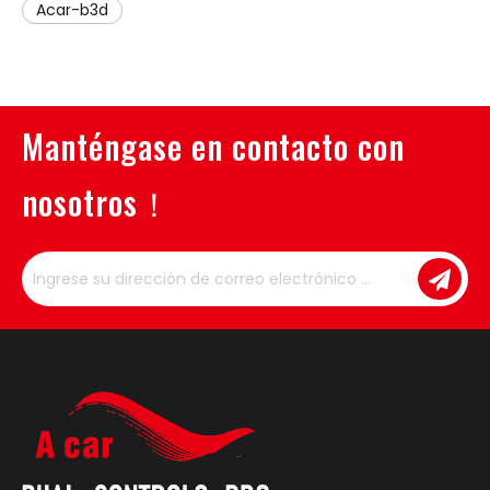
Acar-b3d
Manténgase en contacto con
nosotros！